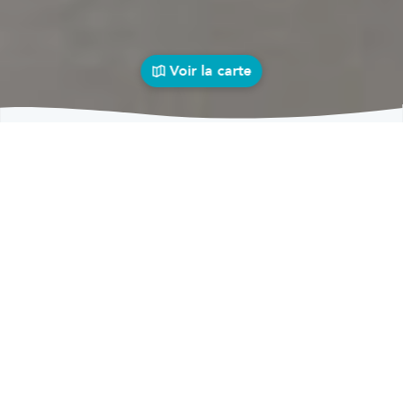
Voir la carte
Garages
auto près de chez vous
bolid
Garages
Garages Gleixhe