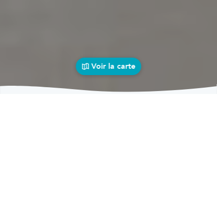
Voir la carte
Garages
auto près de chez vous
bolid
Garages
Garages Grandville