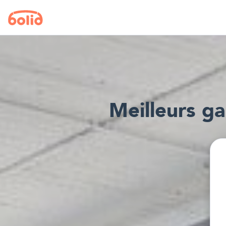
Meilleur
s
ga