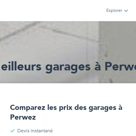
Explorer
eilleur
s
garages
à
Perw
Comparez les prix des
garages
à
Perwez
Devis instantané