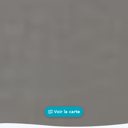
Voir la carte