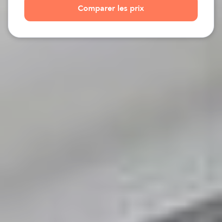
Comparer les prix