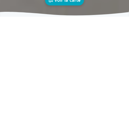
Voir la carte
Garages
auto près de chez vous
bolid
Garages
Garages Saint-Denis-Bovesse