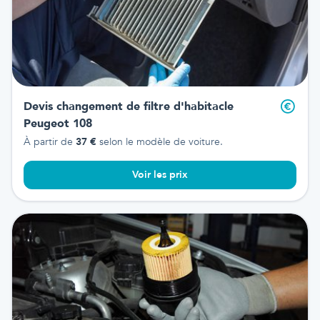
Devis changement de filtre d'habitacle
Peugeot 108
À partir de
37
€
selon le modèle de voiture.
Voir les prix