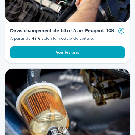
Devis changement de filtre à air
Peugeot 108
À partir de
43
€
selon le modèle de voiture.
Voir les prix