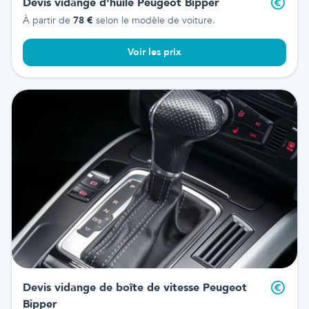
Devis vidange d'huile
Peugeot Bipper
À partir de
78
€
selon le modèle de voiture.
Voir les prix
Devis vidange de boîte de vitesse
Peugeot
Bipper