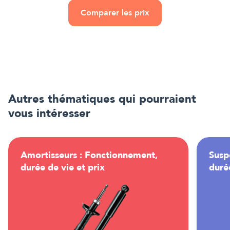
Comparer les prix
Autres thématiques qui pourraient
vous intéresser
Amortisseurs : Fonctionnement,
Susp
durée de vie et prix
durée