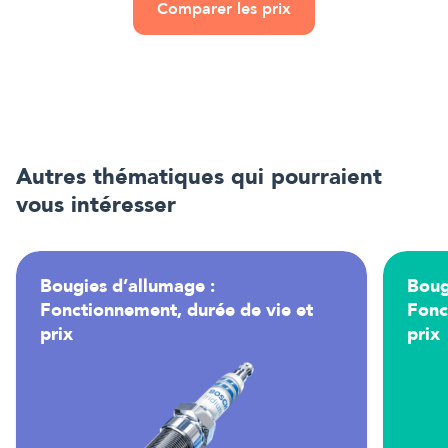
Comparer les prix
Autres thématiques qui pourraient
vous intéresser
Bougies d’allumage :
Boug
Fonctionnement, durée de vie et
Fonc
prix
prix