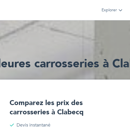
Explorer
leur
e
s
carrosseries
à
Cl
Comparez les prix des
carrosseries
à
Clabecq
Devis instantané