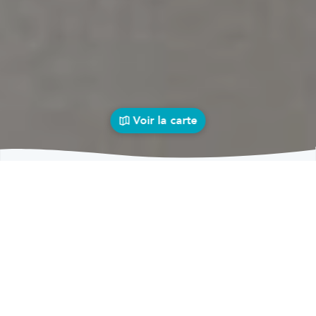
Voir la carte
Carrosseries
auto près de chez vous
bolid
Carrosseries
Carrosseries Saintes