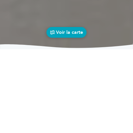
Voir la carte
Carrosseries
auto près de chez vous
bolid
Carrosseries
Carrosseries Thorembais-Saint-Trond