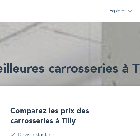
Explorer
illeur
e
s
carrosseries
à
T
Comparez les prix des
carrosseries
à
Tilly
Devis instantané