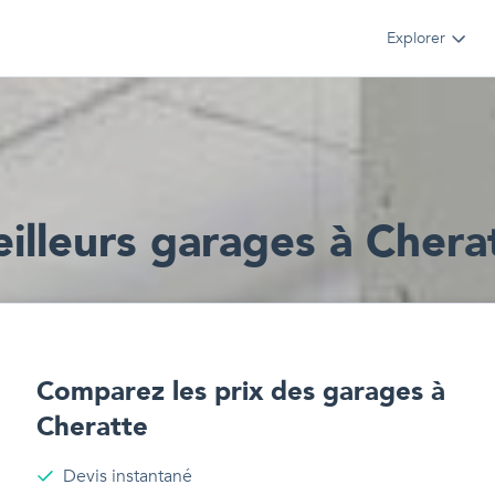
Explorer
illeur
s
garages
à
Chera
Comparez les prix des
garages
à
Cheratte
Devis instantané