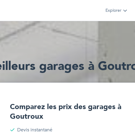
Explorer
illeur
s
garages
à
Goutr
Comparez les prix des
garages
à
Goutroux
Devis instantané