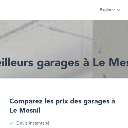
Explorer
illeur
s
garages
à
Le Mes
Comparez les prix des
garages
à
Le Mesnil
Devis instantané