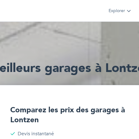
Explorer
illeur
s
garages
à
Lontz
Comparez les prix des
garages
à
Lontzen
Devis instantané