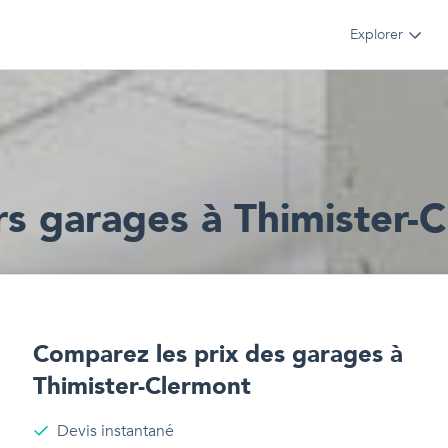
Explorer
r
s
garages
à
Thimister-
Comparez les prix des
garages
à
Thimister-Clermont
Devis instantané