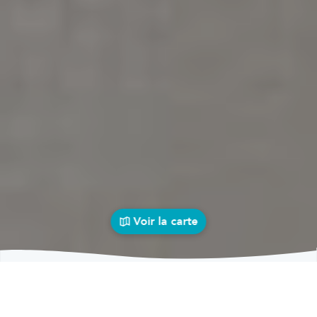
Voir la carte
Garages
auto près de chez vous
bolid
Garages
Garages Solre-Saint-Géry