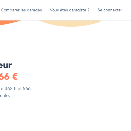
Comparer les garages
Vous êtes garagiste ?
Se connecter
eur
66
€
tre
362
€
et
566
cule.