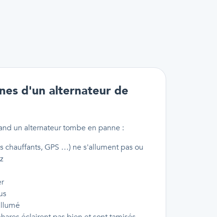
nes d'un alternateur de
uand un alternateur tombe en panne :
es chauffants, GPS …) ne s'allument pas ou
z
er
us
allumé