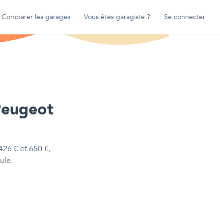
Comparer les garages
Vous êtes garagiste ?
Se connecter
eugeot
426
€
et
650
€
,
ule.