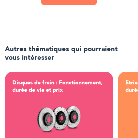
Autres thématiques qui pourraient
vous intéresser
Disques de frein : Fonctionnement,
Etri
durée de vie et prix
durée