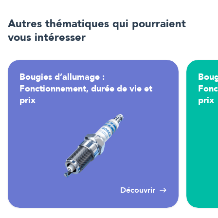
Autres thématiques qui pourraient
vous intéresser
Bougies d’allumage :
Boug
Fonctionnement, durée de vie et
Fonc
prix
prix
Découvrir