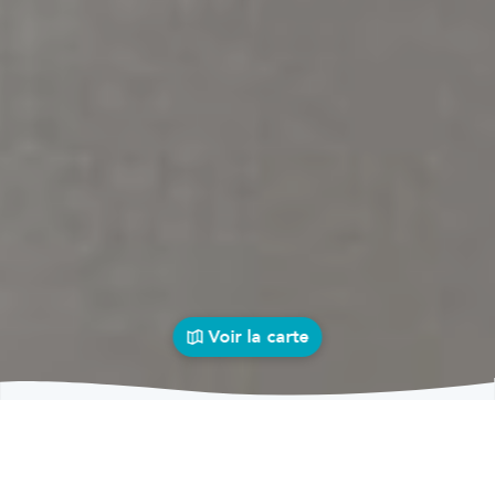
Voir la carte
Garages
auto près de chez vous
bolid
Garages
Garages Petit-Rosière