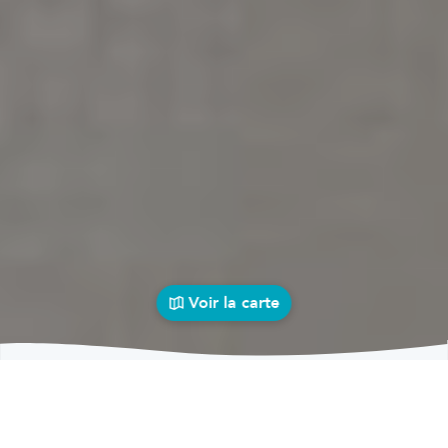
Voir la carte
Garages
auto près de chez vous
bolid
Garages
Garages Soumoy