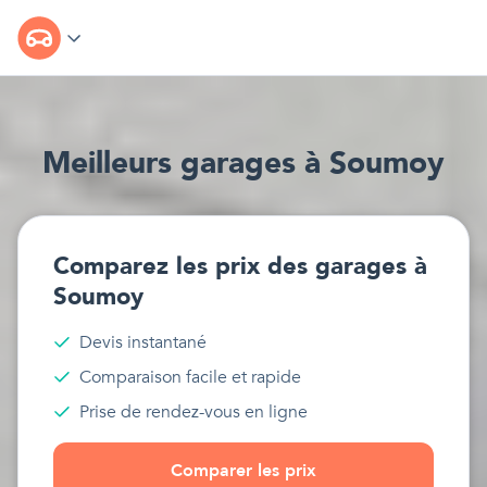
Meilleur
s
garages
à
Soumoy
Comparez les prix des
garages
à
Soumoy
Devis instantané
Comparaison facile et rapide
Prise de rendez-vous en ligne
Comparer les prix