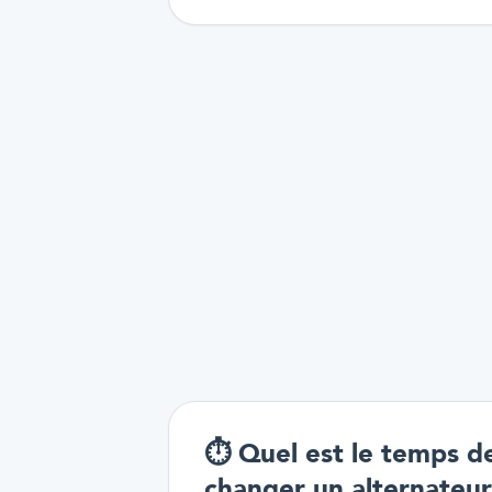
⏱️
Quel est le temps d
changer un alternateur