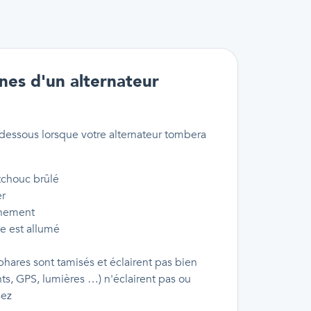
nes d'un alternateur
essous lorsque votre alternateur tombera
tchouc brûlé
er
inement
ie est allumé
 phares sont tamisés et éclairent pas bien
ts, GPS, lumières …) n'éclairent pas ou
sez