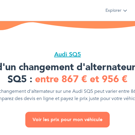
Explorer
Audi SQ5
d'
un changement d'alternateu
SQ5
:
entre
867
€
et
956
€
changement d'alternateur
sur une
Audi SQ5
peut varier entre
8
parez des devis en ligne et payez le prix juste pour votre véhic
Voir les prix pour mon véhicule