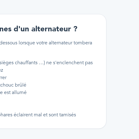
nes d'un alternateur ?
essous lorsque votre alternateur tombera
 sièges chauffants …) ne s'enclenchent pas
ez
rer
tchouc brûlé
ie est allumé
phares éclairent mal et sont tamisés