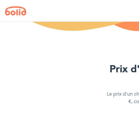
Prix d
Le prix d'
un c
€
, c