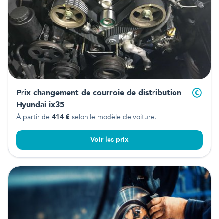
Prix changement de courroie de distribution
Hyundai ix35
À partir de
414
€
selon le modèle de voiture.
Voir les prix