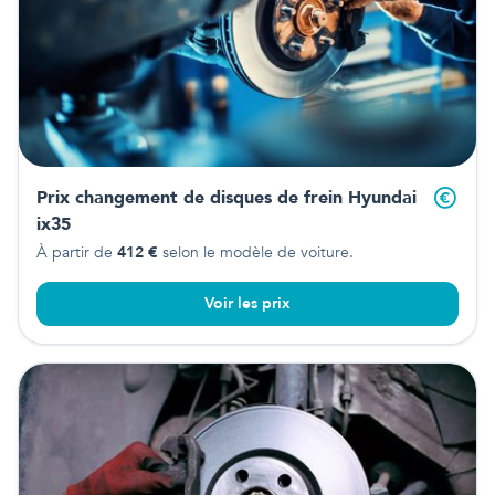
Prix changement de disques de frein
Hyundai
ix35
À partir de
412
€
selon le modèle de voiture.
Voir les prix