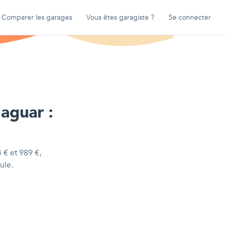
Comparer les garages
Vous êtes garagiste ?
Se connecter
aguar
:
4
€
et
989
€
,
ule.