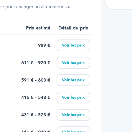
é pour changer un alternateur sur
Prix estimé
Détail du prix
989
€
Voir les prix
611
€
- 920 €
Voir les prix
591
€
- 603 €
Voir les prix
416
€
- 548 €
Voir les prix
431
€
- 523 €
Voir les prix