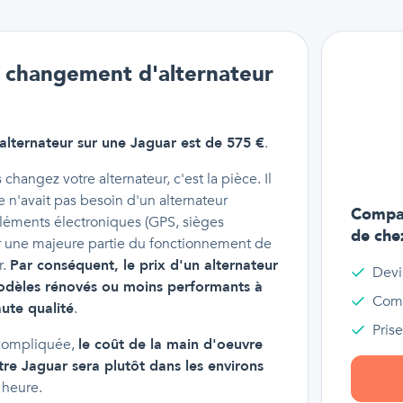
un changement d'alternateur
lternateur sur une Jaguar est de 575 €
.
hangez votre alternateur, c'est la pièce. Il
 n'avait pas besoin d'un alternateur
Compar
'éléments électroniques (GPS, sièges
de che
our une majeure partie du fonctionnement de
r.
Par conséquent, le prix d'un alternateur
Devi
modèles rénovés ou moins performants à
Comp
ute qualité
.
Pris
 compliquée,
le coût de la main d'oeuvre
tre Jaguar sera plutôt dans les environs
 heure.