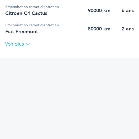
Préconisation carnet d'entretien
90000
km
6
an
s
Citroen C4 Cactus
Préconisation carnet d'entretien
50000
km
2
an
s
Fiat Freemont
Voir plus