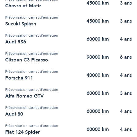
45000
km
3
an
s
Chevrolet Matiz
Préconisation carnet d'entretien
45000
km
3
an
s
Suzuki Splash
Préconisation carnet d'entretien
60000
km
4
an
s
Audi RS6
Préconisation carnet d'entretien
90000
km
6
an
s
Citroen C3 Picasso
Préconisation carnet d'entretien
40000
km
4
an
s
Porsche 911
Préconisation carnet d'entretien
60000
km
3
an
s
Alfa Romeo GTV
Préconisation carnet d'entretien
60000
km
4
an
s
Audi 80
Préconisation carnet d'entretien
60000
km
4
an
s
Fiat 124 Spider