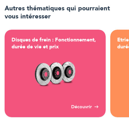
Autres thématiques qui pourraient
vous intéresser
Disques de frein : Fonctionnement,
Etri
durée de vie et prix
durée
Découvrir