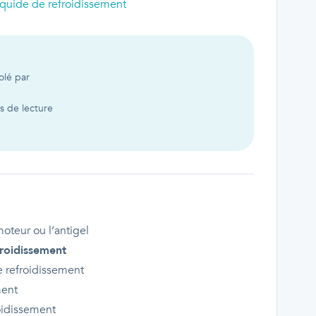
iquide de refroidissement
olé par
 de lecture
moteur ou l’antigel
froidissement
de refroidissement
ment
oidissement