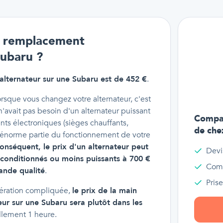
un remplacement
Subaru ?
lternateur sur une Subaru est de 452 €
.
rsque vous changez votre alternateur, c'est
 n'avait pas besoin d'un alternateur puissant
Compar
nts électroniques (sièges chauffants,
de che
e énorme partie du fonctionnement de votre
onséquent, le prix d'un alternateur peut
Devi
econditionnés ou moins puissants à 700 €
Comp
ande qualité
.
Pris
pération compliquée,
le prix de la main
ur sur une Subaru sera plutôt dans les
llement 1 heure.