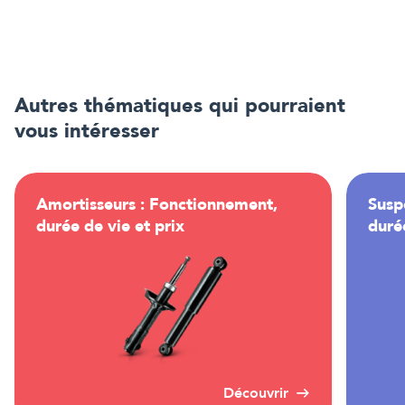
Autres thématiques qui pourraient
vous intéresser
Amortisseurs : Fonctionnement,
Susp
durée de vie et prix
durée
Découvrir