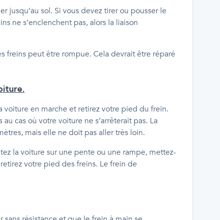
er jusqu’au sol. Si vous devez tirer ou pousser le
eins ne s’enclenchent pas, alors la liaison
des freins peut être rompue. Cela devrait être réparé
iture.
a voiture en marche et retirez votre pied du frein.
au cas où votre voiture ne s’arrêterait pas. La
res, mais elle ne doit pas aller très loin.
êtez la voiture sur une pente ou une rampe, mettez-
 retirez votre pied des freins. Le frein de
 sans résistance et que le frein à main se